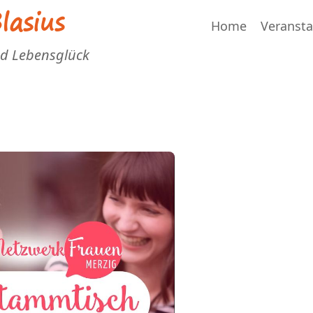
asius
Home
Veranst
nd Lebensglück