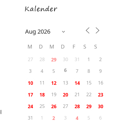
Kalender
M
D
M
D
F
S
S
27
28
30
31
1
2
29
6
3
4
5
7
8
9
11
13
15
16
10
12
14
19
21
22
17
18
20
23
25
27
24
26
28
29
30
l
31
1
3
5
6
2
4