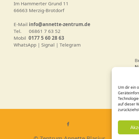
Im Hammerter Grund 11
66663 Merzig-Brotdorf
E-Mail
info@annette-zentrum.de
Tel. 06861 7 63 52
Mobil
0177 5 60 28 63
WhatsApp | Signal | Telegram
B
N
D
Um dir ein 
C
Geräteinfor
Technologie
auf dieser 
zurückziehs
Akz
© Zentrum Annette Blasius