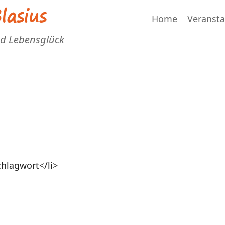
asius
Home
Veranst
nd Lebensglück
hlagwort</li>