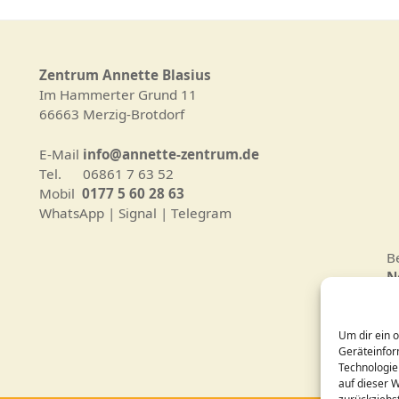
Zentrum Annette Blasius
Im Hammerter Grund 11
66663 Merzig-Brotdorf
E-Mail
info@annette-zentrum.de
Tel. 06861 7 63 52
Mobil
0177 5 60 28 63
WhatsApp | Signal | Telegram
B
N
D
Um dir ein 
C
Geräteinfor
Technologie
auf dieser 