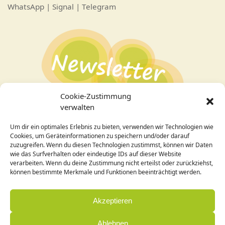
WhatsApp | Signal | Telegram
Cookie-Zustimmung
verwalten
Um dir ein optimales Erlebnis zu bieten, verwenden wir Technologien wie
Bei Interesse an den Veranstaltungen
hier zum
Cookies, um Geräteinformationen zu speichern und/oder darauf
Newsletter
anmelden!
zuzugreifen. Wenn du diesen Technologien zustimmst, können wir Daten
wie das Surfverhalten oder eindeutige IDs auf dieser Website
verarbeiten. Wenn du deine Zustimmung nicht erteilst oder zurückziehst,
Design / Programmierung:
können bestimmte Merkmale und Funktionen beeinträchtigt werden.
Cornelia Holleck-Weithmann|
www.cohowe.de
Akzeptieren
Ablehnen