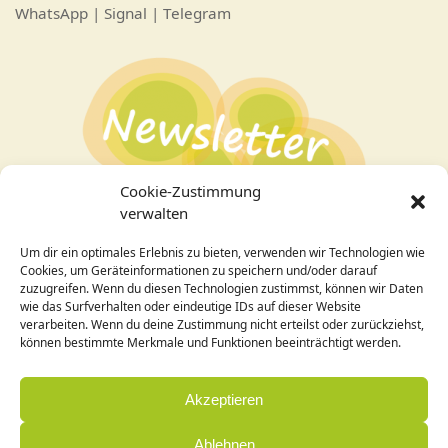
WhatsApp | Signal | Telegram
Cookie-Zustimmung
verwalten
Um dir ein optimales Erlebnis zu bieten, verwenden wir Technologien wie
Bei Interesse an den Veranstaltungen
hier zum
Cookies, um Geräteinformationen zu speichern und/oder darauf
Newsletter
anmelden!
zuzugreifen. Wenn du diesen Technologien zustimmst, können wir Daten
wie das Surfverhalten oder eindeutige IDs auf dieser Website
verarbeiten. Wenn du deine Zustimmung nicht erteilst oder zurückziehst,
Design / Programmierung:
können bestimmte Merkmale und Funktionen beeinträchtigt werden.
Cornelia Holleck-Weithmann|
www.cohowe.de
Akzeptieren
Ablehnen