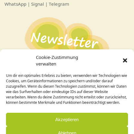
WhatsApp | Signal | Telegram
Cookie-Zustimmung
verwalten
Um dir ein optimales Erlebnis zu bieten, verwenden wir Technologien wie
Bei Interesse an den Veranstaltungen
hier zum
Cookies, um Geräteinformationen zu speichern und/oder darauf
Newsletter
anmelden!
zuzugreifen. Wenn du diesen Technologien zustimmst, können wir Daten
wie das Surfverhalten oder eindeutige IDs auf dieser Website
verarbeiten. Wenn du deine Zustimmung nicht erteilst oder zurückziehst,
Design / Programmierung:
können bestimmte Merkmale und Funktionen beeinträchtigt werden.
Cornelia Holleck-Weithmann|
www.cohowe.de
Akzeptieren
Ablehnen