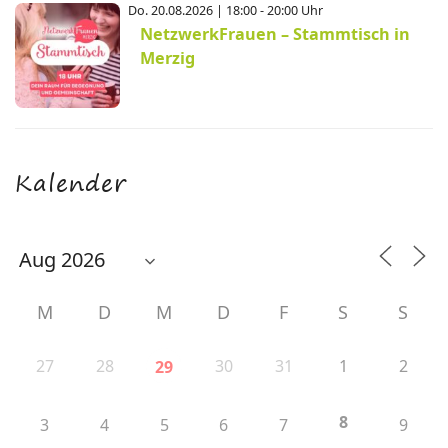
Do. 20.08.2026 | 18:00 - 20:00 Uhr
NetzwerkFrauen – Stammtisch in
Merzig
Kalender
M
D
M
D
F
S
S
27
28
30
31
1
2
29
8
3
4
5
6
7
9