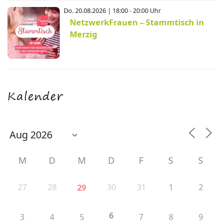
Do. 20.08.2026 | 18:00 - 20:00 Uhr
NetzwerkFrauen – Stammtisch in
Merzig
Kalender
M
D
M
D
F
S
S
27
28
30
31
1
2
29
6
3
4
5
7
8
9