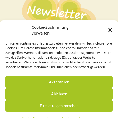
Cookie-Zustimmung
verwalten
Um dir ein optimales Erlebnis zu bieten, verwenden wir Technologien wie
Bei Interesse an den Veranstaltungen
hier zum
Cookies, um Geräteinformationen zu speichern und/oder darauf
Newsletter
anmelden!
zuzugreifen. Wenn du diesen Technologien zustimmst, können wir Daten
wie das Surfverhalten oder eindeutige IDs auf dieser Website
verarbeiten. Wenn du deine Zustimmung nicht erteilst oder zurückziehst,
Design / Programmierung:
können bestimmte Merkmale und Funktionen beeinträchtigt werden.
Cornelia Holleck-Weithmann|
www.cohowe.de
Akzeptieren
Ablehnen
Einstellungen ansehen
© Zentrum Annette Blasius