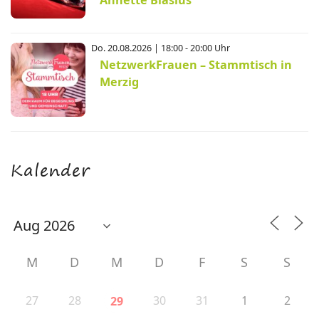
Annette Blasius
Do. 20.08.2026 | 18:00 - 20:00 Uhr
NetzwerkFrauen – Stammtisch in
Merzig
Kalender
M
D
M
D
F
S
S
27
28
30
31
1
2
29