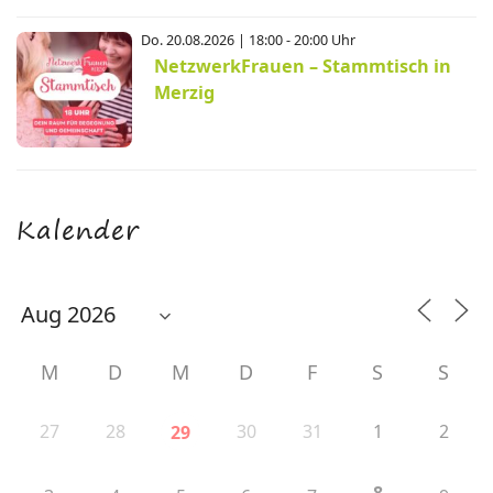
Do. 20.08.2026 | 18:00 - 20:00 Uhr
NetzwerkFrauen – Stammtisch in
Merzig
Kalender
M
D
M
D
F
S
S
27
28
30
31
1
2
29