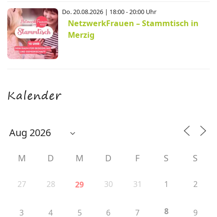
Do. 20.08.2026 | 18:00 - 20:00 Uhr
NetzwerkFrauen – Stammtisch in
Merzig
Kalender
M
D
M
D
F
S
S
27
28
30
31
1
2
29
8
3
4
5
6
7
9