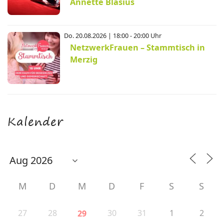
Annette Blasius
Do. 20.08.2026 | 18:00 - 20:00 Uhr
NetzwerkFrauen – Stammtisch in
Merzig
Kalender
M
D
M
D
F
S
S
27
28
30
31
1
2
29