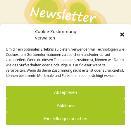
Cookie-Zustimmung
verwalten
Um dir ein optimales Erlebnis zu bieten, verwenden wir Technologien wie
Bei Interesse an den Veranstaltungen
hier zum
Cookies, um Geräteinformationen zu speichern und/oder darauf
Newsletter
anmelden!
zuzugreifen. Wenn du diesen Technologien zustimmst, können wir Daten
wie das Surfverhalten oder eindeutige IDs auf dieser Website
verarbeiten. Wenn du deine Zustimmung nicht erteilst oder zurückziehst,
Design / Programmierung:
können bestimmte Merkmale und Funktionen beeinträchtigt werden.
Cornelia Holleck-Weithmann|
www.cohowe.de
Akzeptieren
Ablehnen
Einstellungen ansehen
© Zentrum Annette Blasius