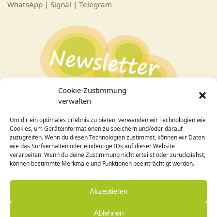
WhatsApp | Signal | Telegram
Cookie-Zustimmung
verwalten
Um dir ein optimales Erlebnis zu bieten, verwenden wir Technologien wie
Bei Interesse an den Veranstaltungen
hier zum
Cookies, um Geräteinformationen zu speichern und/oder darauf
Newsletter
anmelden!
zuzugreifen. Wenn du diesen Technologien zustimmst, können wir Daten
wie das Surfverhalten oder eindeutige IDs auf dieser Website
verarbeiten. Wenn du deine Zustimmung nicht erteilst oder zurückziehst,
Design / Programmierung:
können bestimmte Merkmale und Funktionen beeinträchtigt werden.
Cornelia Holleck-Weithmann|
www.cohowe.de
Akzeptieren
Ablehnen