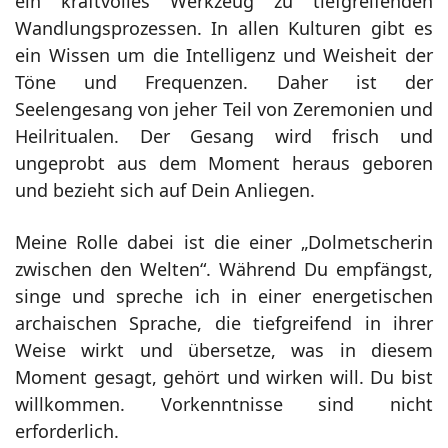
ein kraftvolles Werkzeug zu tiefgreifenden
Wandlungsprozessen. In allen Kulturen gibt es
ein Wissen um die Intelligenz und Weisheit der
Töne und Frequenzen. Daher ist der
Seelengesang von jeher Teil von Zeremonien und
Heilritualen. Der Gesang wird frisch und
ungeprobt aus dem Moment heraus geboren
und bezieht sich auf Dein Anliegen.
Meine Rolle dabei ist die einer „Dolmetscherin
zwischen den Welten“. W
ä
hrend D
u
empf
ä
ngst,
singe und spreche ich in einer energetischen
archaischen Sprache, die tiefgreifend in ihrer
Weise wirkt und
ü
bersetze, was in diesem
Moment gesagt, geh
ö
rt und wirken will. Du bist
willkommen. Vorkenntnisse sind nicht
erforderlich.