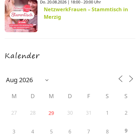
Do. 20.08.2026 | 18:00 - 20:00 Uhr
NetzwerkFrauen – Stammtisch in
Merzig
Kalender
M
D
M
D
F
S
S
27
28
30
31
1
2
29
9
3
4
5
6
7
8