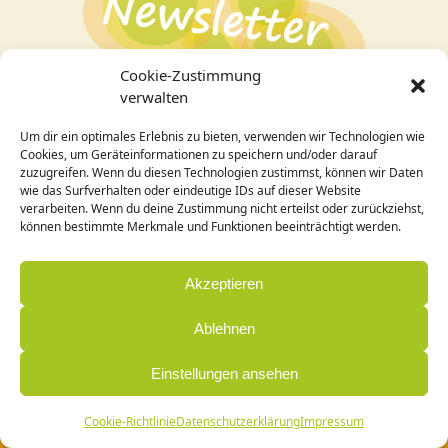
Cookie-Zustimmung
verwalten
Um dir ein optimales Erlebnis zu bieten, verwenden wir Technologien wie
Bei Interesse an den Veranstaltungen
hier zum
Cookies, um Geräteinformationen zu speichern und/oder darauf
Newsletter
anmelden!
zuzugreifen. Wenn du diesen Technologien zustimmst, können wir Daten
wie das Surfverhalten oder eindeutige IDs auf dieser Website
verarbeiten. Wenn du deine Zustimmung nicht erteilst oder zurückziehst,
Design / Programmierung:
können bestimmte Merkmale und Funktionen beeinträchtigt werden.
Cornelia Holleck-Weithmann|
www.cohowe.de
Akzeptieren
Ablehnen
Einstellungen ansehen
© Zentrum Annette Blasius
Cookie-Richtlinie
Datenschutzerklärung
Impressum