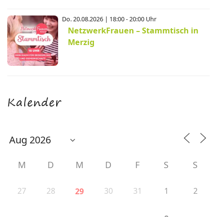
Do. 20.08.2026 | 18:00 - 20:00 Uhr
NetzwerkFrauen – Stammtisch in
Merzig
Kalender
M
D
M
D
F
S
S
27
28
30
31
1
2
29