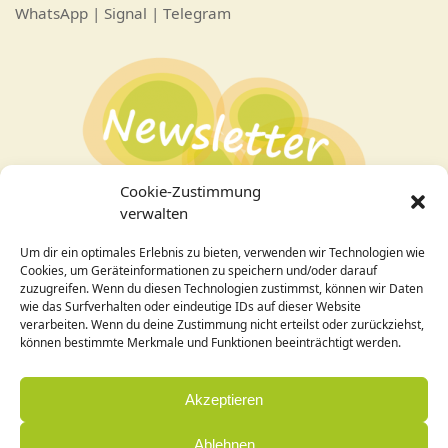
WhatsApp | Signal | Telegram
Cookie-Zustimmung
verwalten
Um dir ein optimales Erlebnis zu bieten, verwenden wir Technologien wie
Bei Interesse an den Veranstaltungen
hier zum
Cookies, um Geräteinformationen zu speichern und/oder darauf
Newsletter
anmelden!
zuzugreifen. Wenn du diesen Technologien zustimmst, können wir Daten
wie das Surfverhalten oder eindeutige IDs auf dieser Website
verarbeiten. Wenn du deine Zustimmung nicht erteilst oder zurückziehst,
Design / Programmierung:
können bestimmte Merkmale und Funktionen beeinträchtigt werden.
Cornelia Holleck-Weithmann|
www.cohowe.de
Akzeptieren
Ablehnen