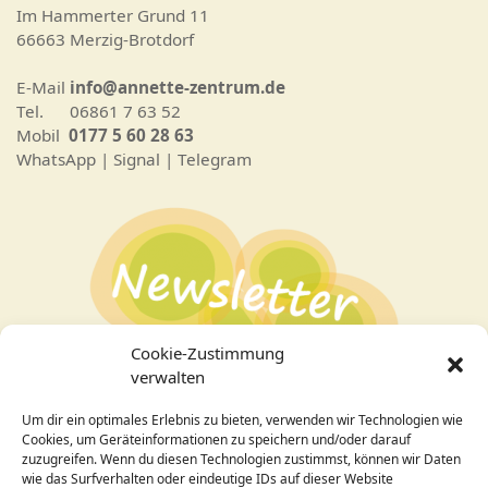
Im Hammerter Grund 11
66663 Merzig-Brotdorf
E-Mail
info@annette-zentrum.de
Tel. 06861 7 63 52
Mobil
0177 5 60 28 63
WhatsApp | Signal | Telegram
Cookie-Zustimmung
verwalten
Um dir ein optimales Erlebnis zu bieten, verwenden wir Technologien wie
Bei Interesse an den Veranstaltungen
hier zum
Cookies, um Geräteinformationen zu speichern und/oder darauf
Newsletter
anmelden!
zuzugreifen. Wenn du diesen Technologien zustimmst, können wir Daten
wie das Surfverhalten oder eindeutige IDs auf dieser Website