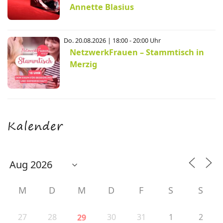
Annette Blasius
Do. 20.08.2026 | 18:00 - 20:00 Uhr
NetzwerkFrauen – Stammtisch in
Merzig
Kalender
M
D
M
D
F
S
S
27
28
30
31
1
2
29