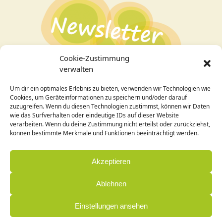
Cookie-Zustimmung
verwalten
Um dir ein optimales Erlebnis zu bieten, verwenden wir Technologien wie
Bei Interesse an den Veranstaltungen
hier zum
Cookies, um Geräteinformationen zu speichern und/oder darauf
Newsletter
anmelden!
zuzugreifen. Wenn du diesen Technologien zustimmst, können wir Daten
wie das Surfverhalten oder eindeutige IDs auf dieser Website
verarbeiten. Wenn du deine Zustimmung nicht erteilst oder zurückziehst,
Design / Programmierung:
können bestimmte Merkmale und Funktionen beeinträchtigt werden.
Cornelia Holleck-Weithmann|
www.cohowe.de
Akzeptieren
Ablehnen
Einstellungen ansehen
© Zentrum Annette Blasius