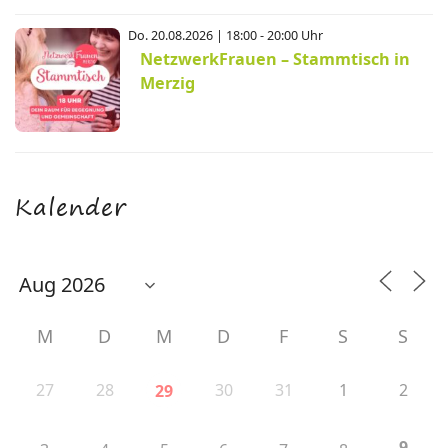
Do. 20.08.2026 | 18:00 - 20:00 Uhr
NetzwerkFrauen – Stammtisch in
Merzig
Kalender
M
D
M
D
F
S
S
27
28
30
31
1
2
29
9