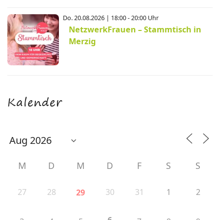
Do. 20.08.2026 | 18:00 - 20:00 Uhr
NetzwerkFrauen – Stammtisch in
Merzig
Kalender
M
D
M
D
F
S
S
27
28
30
31
1
2
29
6