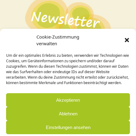
Cookie-Zustimmung
verwalten
Um dir ein optimales Erlebnis zu bieten, verwenden wir Technologien wie
Bei Interesse an den Veranstaltungen
hier zum
Cookies, um Geräteinformationen zu speichern und/oder darauf
Newsletter
anmelden!
zuzugreifen. Wenn du diesen Technologien zustimmst, können wir Daten
wie das Surfverhalten oder eindeutige IDs auf dieser Website
verarbeiten. Wenn du deine Zustimmung nicht erteilst oder zurückziehst,
Design / Programmierung:
können bestimmte Merkmale und Funktionen beeinträchtigt werden.
Cornelia Holleck-Weithmann|
www.cohowe.de
Akzeptieren
Ablehnen
Einstellungen ansehen
© Zentrum Annette Blasius