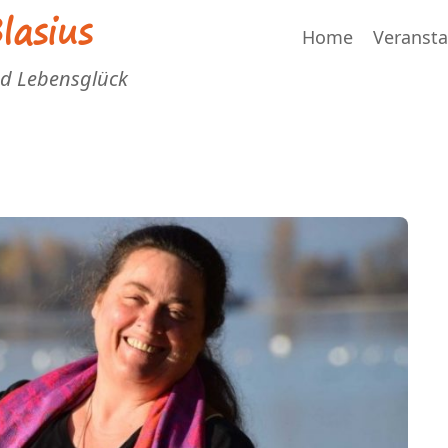
asius
Home
Veranst
nd Lebensglück