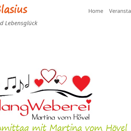
asius
Home
Veranst
nd Lebensglück
hmittag mit Martina vom Hövel