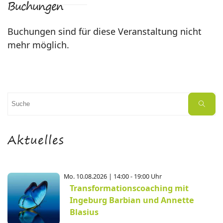
Buchungen
Buchungen sind für diese Veranstaltung nicht
mehr möglich.
Suchen
Suche
nach:
Aktuelles
Mo. 10.08.2026 | 14:00 - 19:00 Uhr
Transformationscoaching mit
Ingeburg Barbian und Annette
Blasius