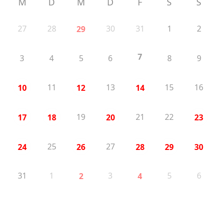
M
D
M
D
F
S
S
27
28
30
31
1
2
29
7
3
4
5
6
8
9
11
13
15
16
10
12
14
19
21
22
17
18
20
23
25
27
24
26
28
29
30
31
1
3
5
6
2
4