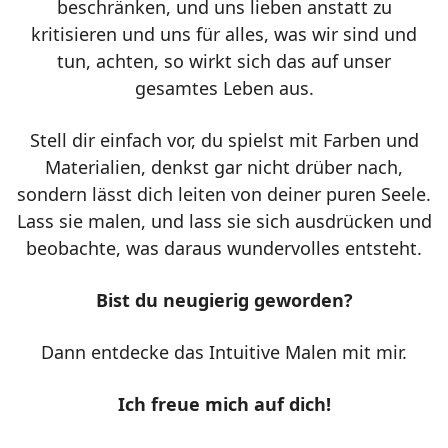
beschränken, und uns lieben anstatt zu
kritisieren und uns für alles, was wir sind und
tun, achten, so wirkt sich das auf unser
gesamtes Leben aus.
Stell dir einfach vor, du spielst mit Farben und
Materialien, denkst gar nicht drüber nach,
sondern lässt dich leiten von deiner puren Seele.
Lass sie malen, und lass sie sich ausdrücken und
beobachte, was daraus wundervolles entsteht.
Bist du neugierig geworden?
Dann entdecke das Intuitive Malen mit mir.
Ich freue mich auf dich!