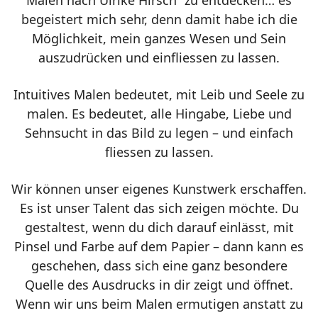
Malen nach Ulrike Hirsch“ zu entdecken… es
begeistert mich sehr, denn damit habe ich die
Möglichkeit, mein ganzes Wesen und Sein
auszudrücken und einfliessen zu lassen.
Intuitives Malen bedeutet, mit Leib und Seele zu
malen. Es bedeutet, alle Hingabe, Liebe und
Sehnsucht in das Bild zu legen – und einfach
fliessen zu lassen.
Wir können unser eigenes Kunstwerk erschaffen.
Es ist unser Talent das sich zeigen möchte. Du
gestaltest, wenn du dich darauf einlässt, mit
Pinsel und Farbe auf dem Papier – dann kann es
geschehen, dass sich eine ganz besondere
Quelle des Ausdrucks in dir zeigt und öffnet.
Wenn wir uns beim Malen ermutigen anstatt zu