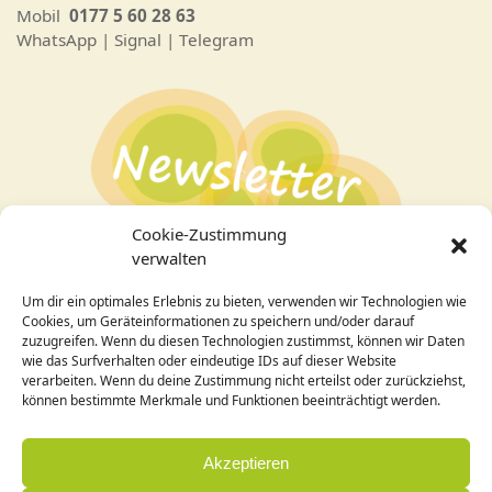
Mobil
0177 5 60 28 63
WhatsApp | Signal | Telegram
Cookie-Zustimmung
verwalten
Um dir ein optimales Erlebnis zu bieten, verwenden wir Technologien wie
Bei Interesse an den Veranstaltungen
hier zum
Cookies, um Geräteinformationen zu speichern und/oder darauf
Newsletter
anmelden!
zuzugreifen. Wenn du diesen Technologien zustimmst, können wir Daten
wie das Surfverhalten oder eindeutige IDs auf dieser Website
verarbeiten. Wenn du deine Zustimmung nicht erteilst oder zurückziehst,
Design / Programmierung:
können bestimmte Merkmale und Funktionen beeinträchtigt werden.
Cornelia Holleck-Weithmann|
www.cohowe.de
Akzeptieren