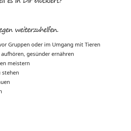
 es in Dir blockiert?
egen weiterzuhelfen.
 vor Gruppen oder im Umgang mit Tieren
n aufhören, gesünder ernähren
sen meistern
u stehen
auen
n