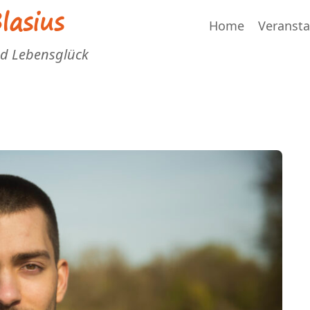
asius
Home
Veranst
nd Lebensglück