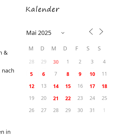
Kalender
M
D
M
D
F
S
S
n &
28
29
1
2
3
4
30
t nach
7
11
5
6
8
9
10
13
16
12
14
15
17
18
19
20
23
24
25
21
22
26
27
28
29
30
31
1
en in