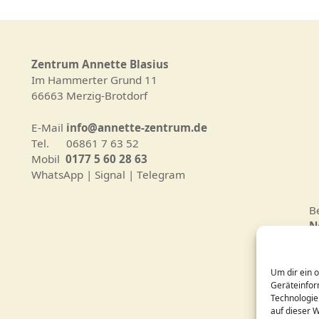
Zentrum Annette Blasius
Im Hammerter Grund 11
66663 Merzig-Brotdorf
E-Mail
info@annette-zentrum.de
Tel. 06861 7 63 52
Mobil
0177 5 60 28 63
WhatsApp | Signal | Telegram
B
N
D
Um dir ein 
C
Geräteinfor
Technologie
auf dieser 