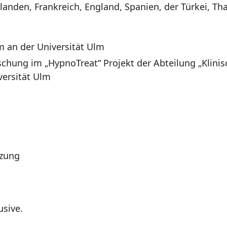
anden, Frankreich, England, Spanien, der Türkei, Th
m an der Universität Ulm
chung im „HypnoTreat“ Projekt der Abteilung „Klinis
versität Ulm
tzung
usive.