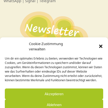
WhatsApp | Signal | Telegram
Cookie-Zustimmung
verwalten
Um dir ein optimales Erlebnis zu bieten, verwenden wir Technologien wie
Bei Interesse an den Veranstaltungen
hier zum
Cookies, um Geräteinformationen zu speichern und/oder darauf
Newsletter
anmelden!
zuzugreifen. Wenn du diesen Technologien zustimmst, können wir Daten
wie das Surfverhalten oder eindeutige IDs auf dieser Website
verarbeiten. Wenn du deine Zustimmung nicht erteilst oder zurückziehst,
Design / Programmierung:
können bestimmte Merkmale und Funktionen beeinträchtigt werden.
Cornelia Holleck-Weithmann|
www.cohowe.de
Akzeptieren
Ablehnen