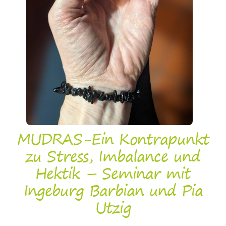
MUDRAS-Ein Kontrapunkt
zu Stress, Imbalance und
Hektik – Seminar mit
Ingeburg Barbian und Pia
Utzig