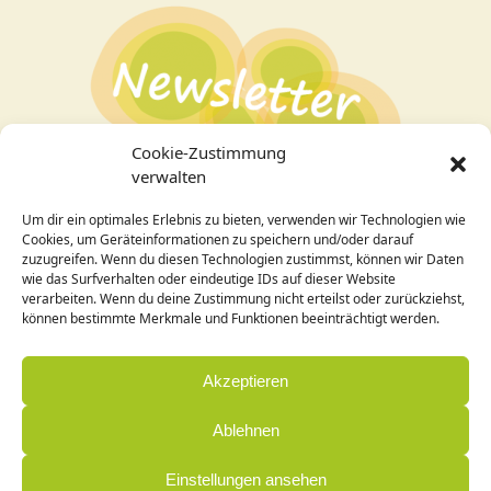
Cookie-Zustimmung
verwalten
Um dir ein optimales Erlebnis zu bieten, verwenden wir Technologien wie
Bei Interesse an den Veranstaltungen
hier zum
Cookies, um Geräteinformationen zu speichern und/oder darauf
Newsletter
anmelden!
zuzugreifen. Wenn du diesen Technologien zustimmst, können wir Daten
wie das Surfverhalten oder eindeutige IDs auf dieser Website
verarbeiten. Wenn du deine Zustimmung nicht erteilst oder zurückziehst,
Design / Programmierung:
können bestimmte Merkmale und Funktionen beeinträchtigt werden.
Cornelia Holleck-Weithmann|
www.cohowe.de
Akzeptieren
Ablehnen
Einstellungen ansehen