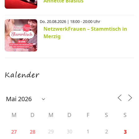
Annette Blasius
Do. 20.08.2026 | 18:00 - 20:00 Uhr
NetzwerkFrauen – Stammtisch in
Merzig
Kalender
M
D
M
D
F
S
S
29
30
1
2
27
28
3