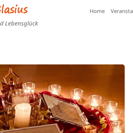
asius
Home
Veranst
nd Lebensglück