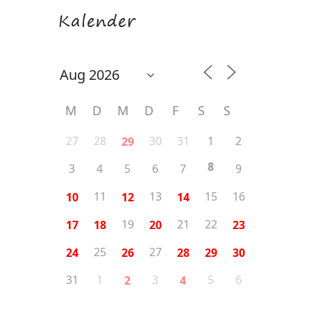
Kalender
M
D
M
D
F
S
S
27
28
30
31
1
2
29
8
3
4
5
6
7
9
11
13
15
16
10
12
14
19
21
22
17
18
20
23
25
27
24
26
28
29
30
31
1
3
5
6
2
4