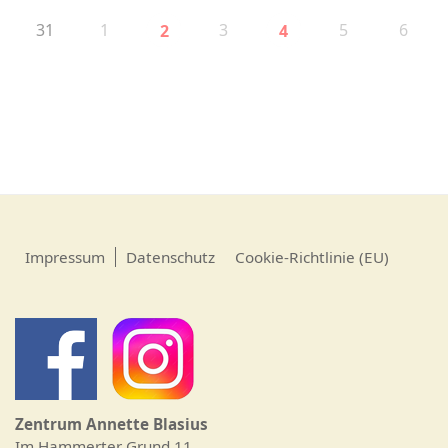
31
1
3
5
6
2
4
Impressum
Datenschutz
Cookie-Richtlinie (EU)
Zentrum Annette Blasius
Im Hammerter Grund 11