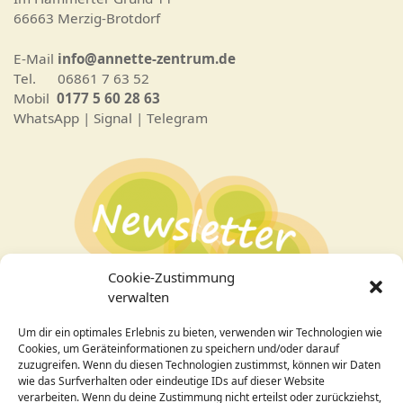
66663 Merzig-Brotdorf
E-Mail
info@annette-zentrum.de
Tel. 06861 7 63 52
Mobil
0177 5 60 28 63
WhatsApp | Signal | Telegram
Cookie-Zustimmung
verwalten
Um dir ein optimales Erlebnis zu bieten, verwenden wir Technologien wie
Bei Interesse an den Veranstaltungen
hier zum
Cookies, um Geräteinformationen zu speichern und/oder darauf
Newsletter
anmelden!
zuzugreifen. Wenn du diesen Technologien zustimmst, können wir Daten
wie das Surfverhalten oder eindeutige IDs auf dieser Website
verarbeiten. Wenn du deine Zustimmung nicht erteilst oder zurückziehst,